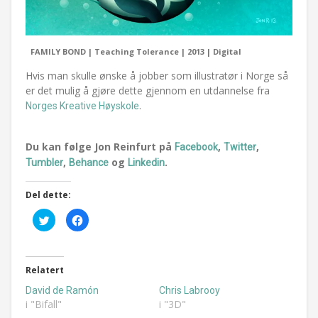
FAMILY BOND | Teaching Tolerance | 2013 | Digital
Hvis man skulle ønske å jobber som illustratør i Norge så
er det mulig å gjøre dette gjennom en utdannelse fra
.
Norges Kreative Høyskole
Du kan følge Jon Reinfurt på
,
,
Facebook
Twitter
,
og
.
Tumbler
Behance
Linkedin
Del dette:
Klikk
Klikk
for
for
å
å
dele
dele
på
på
Twitter(åpnes
Facebook(åpnes
i
i
Relatert
en
en
ny
ny
David de Ramón
Chris Labrooy
fane)
fane)
i "Bifall"
i "3D"