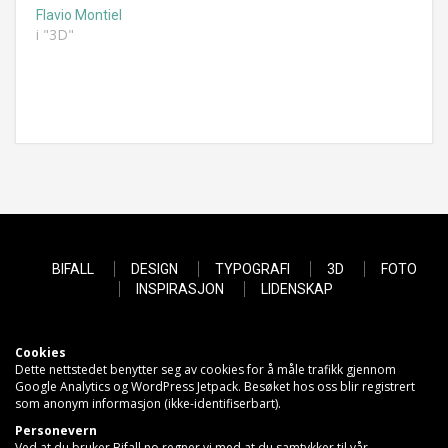
Flavio Montiel
i "3D"
BIFALL
DESIGN
TYPOGRAFI
3D
FOTO
INSPIRASJON
LIDENSKAP
Cookies
Dette nettstedet benytter seg av cookies for å måle trafikk gjennom
Google Analytics og WordPress Jetpack. Besøket hos oss blir registrert
som anonym informasjon (ikke-identifiserbart).
Personevern
Ved at du bruker Bifall.no regner vi med at du samtykker til vår