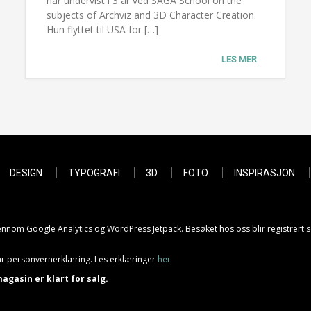
har undervist i 3 år ved SAGA School on the
subjects of Archviz and 3D Character Creation.
Hun flyttet til USA for […]
LES MER
DESIGN
TYPOGRAFI
3D
FOTO
INSPIRASJON
gjennom Google Analytics og WordPress Jetpack. Besøket hos oss blir registrert 
 vår personvernerklæring. Les erklæringer
.
her
agasin er klart for salg.